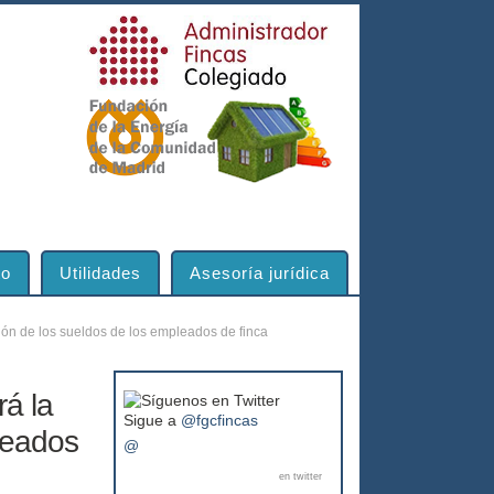
to
Utilidades
Asesoría jurídica
ón de los sueldos de los empleados de finca
á la
Sigue a
@fgcfincas
leados
@
en twitter