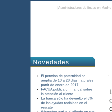
| Administradores de fincas en Madrid 
Novedades
El permiso de paternidad se
amplía de 13 a 28 días naturales
partir de enero de 2017
FACUA publica un manual sobre
la atención al cliente
La banca sólo ha devuelto el 5%
de las ayudas recibidas en el
rescate
WhatsApp activa el cifrado en sus