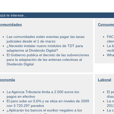
izá te interese...
omunidades
Consumo
Las comunidades están exentas pagar las tasas
FACU
judiciales desde el 1 de marzo
clie
¿Necesito instalar nuevo módulos de TDT para
La b
adaptarme al Dividendo Digital?
reci
El Gobierno publica el decreto de las subvenciones
What
para la adaptación de las antenas colectivas al
Dividendo Digital
conomía
Laboral
La Agencia Tributaria limita a 2.500 euros los
El p
pagos en efectivo
días
El paro sube un 0,6% y se sitúa en niveles de 2009
La r
con 3.720.297 parados
2013
¿Aplicarán los bancos el euribor negativo a los
La c