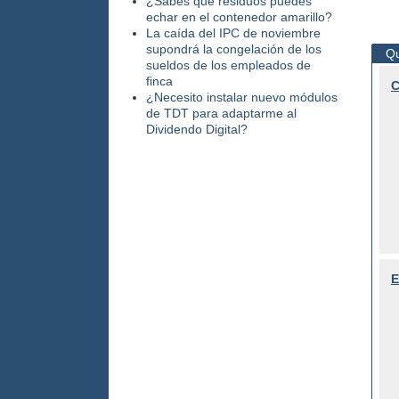
¿Sabes qué residuos puedes
echar en el contenedor amarillo?
La caída del IPC de noviembre
supondrá la congelación de los
Qu
sueldos de los empleados de
finca
C
¿Necesito instalar nuevo módulos
de TDT para adaptarme al
Dividendo Digital?
E