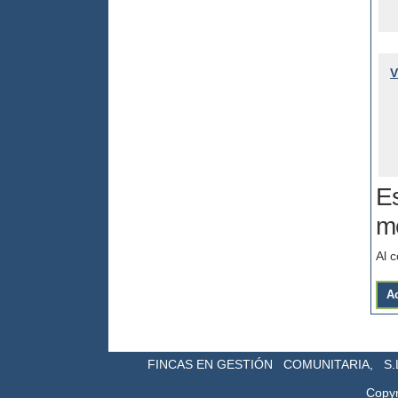
V
Es
me
Al 
A
FINCAS EN GESTIÓN COMUNITARIA, S.L.
Copyr