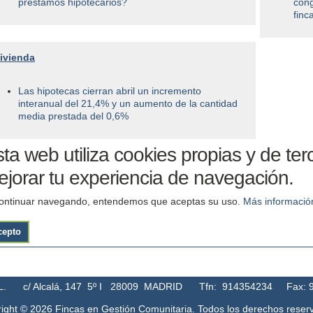
préstamos hipotecarios?
cong
finc
ivienda
Las hipotecas cierran abril un incremento
interanual del 21,4% y un aumento de la cantidad
media prestada del 0,6%
ta web utiliza cookies propias y de ter
jorar tu experiencia de navegación.
continuar navegando, entendemos que aceptas su uso.
Más informació
cepto
 c/ Alcalá, 147 5º I 28009 MADRID Tfn: 914354234 Fax: 914
ight © 2026 Fincas en Gestión Comunitaria. Todos los derechos reser