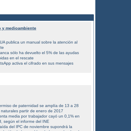
 y medioambiente
A publica un manual sobre la atención al
nte
anca sólo ha devuelto el 5% de las ayudas
bidas en el rescate
sApp activa el cifrado en sus mensajes
ermiso de paternidad se amplía de 13 a 28
 naturales partir de enero de 2017
enta media por trabajador cayó un 0,1% en
, según el informe del INE
aída del IPC de noviembre supondrá la