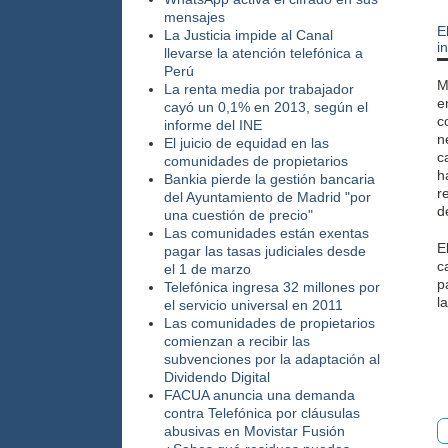
mensajes
E
La Justicia impide al Canal
i
llevarse la atención telefónica a
Perú
M
La renta media por trabajador
e
cayó un 0,1% en 2013, según el
c
informe del INE
n
El juicio de equidad en las
c
comunidades de propietarios
h
Bankia pierde la gestión bancaria
r
del Ayuntamiento de Madrid "por
d
una cuestión de precio"
Las comunidades están exentas
E
pagar las tasas judiciales desde
c
el 1 de marzo
p
Telefónica ingresa 32 millones por
l
el servicio universal en 2011
Las comunidades de propietarios
comienzan a recibir las
subvenciones por la adaptación al
Dividendo Digital
FACUA anuncia una demanda
contra Telefónica por cláusulas
abusivas en Movistar Fusión