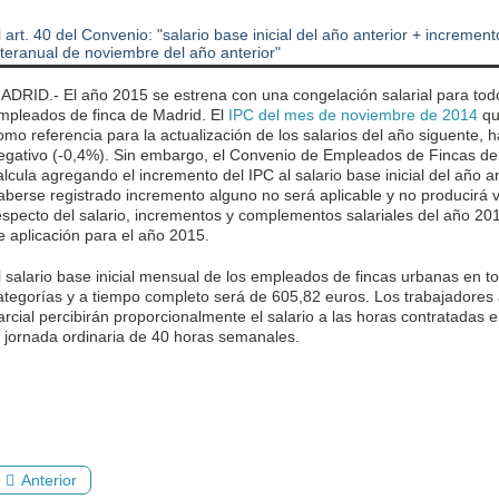
l art. 40 del Convenio: "salario base inicial del año anterior + increment
nteranual de noviembre del año anterior"
ADRID.- El año 2015 se estrena con una congelación salarial para tod
mpleados de finca de Madrid. El
IPC del mes de noviembre de 2014
qu
omo referencia para la actualización de los salarios del año siguente, h
egativo (-0,4%). Sin embargo, el Convenio de Empleados de Fincas de
alcula agregando el incremento del IPC al salario base inicial del año an
aberse registrado incremento alguno no será aplicable y no producirá v
especto del salario, incrementos y complementos salariales del año 20
e aplicación para el año 2015.
l salario base inicial mensual de los empleados de fincas urbanas en t
ategorías y a tiempo completo será de 605,82 euros. Los trabajadores
arcial percibirán proporcionalmente el salario a las horas contratadas e
a jornada ordinaria de 40 horas semanales.
Anterior