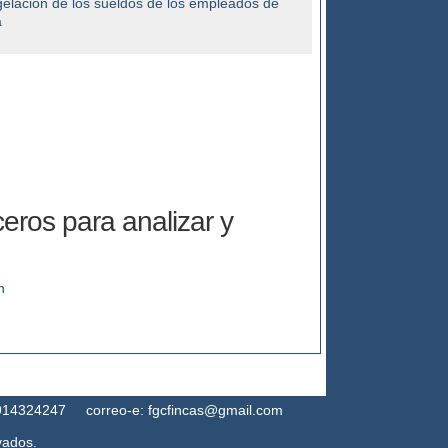
elación de los sueldos de los empleados de
a
ceros para analizar y
n
324247 correo-e: fgcfincas@gmail.com
vados.